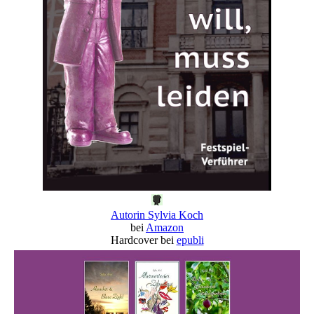
Autorin Sylvia Koch
bei
Amazon
Hardcover bei
epubli