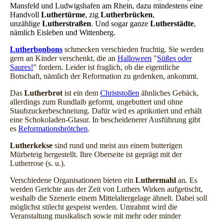
Mansfeld und Ludwigshafen am Rhein, dazu mindestens eine
Handvoll
Luthertürme
, zig
Lutherbrücken
,
unzählige
Lutherstraßen
. Und sogar ganze
Lutherstädte
,
nämlich Eisleben und Wittenberg.
Lutherbonbons
schmecken verschieden fruchtig. Sie werden
gern an Kinder verschenkt, die an
Halloween
"
Süßes oder
Saures!
" fordern. Leider ist fraglich, ob die eigentliche
Botschaft, nämlich der Reformation zu gedenken, ankommt.
Das
Lutherbrot
ist ein dem
Christstollen
ähnliches Gebäck,
allerdings zum Rundlaib geformt, ungebuttert und ohne
Staubzuckerbeschneiung. Dafür wird es aprikotiert und erhält
eine Schokoladen-Glasur. In bescheidenerer Ausführung gibt
es
Reformationsbrötchen
.
Lutherkekse
sind rund und meist aus einem butterigen
Mürbeteig hergestellt. Ihre Oberseite ist geprägt mit der
Lutherrose (s. u.).
Verschiedene Organisationen bieten ein
Luthermahl
an. Es
werden Gerichte aus der Zeit von Luthers Wirken aufgetischt,
weshalb die Szenerie einem Mittelaltergelage ähnelt. Dabei soll
möglichst stilecht gespeist werden. Umrahmt wird die
Veranstaltung musikalisch sowie mit mehr oder minder