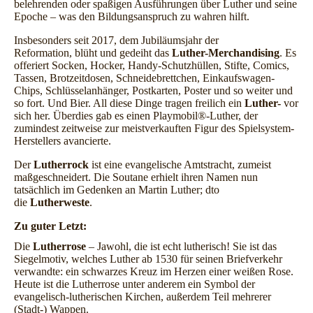
belehrenden oder spaßigen Ausführungen über Luther und seine
Epoche – was den Bildungsanspruch zu wahren hilft.
I
nsbesonders seit 2017, dem Jubiläumsjahr der
Reformation,
blüht und gedeiht das
Luther-Merchandising
. Es
offeriert Socken, Hocker, Handy-Schutzhüllen, Stifte, Comics,
Tassen, Brotzeitdosen, Schneidebrettchen, Einkaufswagen-
Chips, Schlüsselanhänger, Postkarten, Poster und so weiter und
so fort. Und Bier. All diese Dinge tragen freilich ein
Luther-
vor
sich her.
Überdies gab es einen Playmobil®-Luther, der
zumindest zeitweise zur meistverkauften Figur des Spielsystem-
Herstellers avancierte.
Der
Lutherrock
ist eine evangelische Amtstracht, zumeist
maßgeschneidert. Die Soutane erhielt ihren Namen nun
tatsächlich im Gedenken an Martin Luther; dto
die
Lutherweste
.
Zu guter Letzt:
Die
Lutherrose
– Jawohl, die ist echt lutherisch! Sie ist das
Siegelmotiv, welches Luther ab 1530 für seinen Briefverkehr
verwandte: ein schwarzes Kreuz im Herzen einer weißen Rose.
Heute ist die Lutherrose unter anderem ein Symbol der
evangelisch-lutherischen Kirchen, außerdem Teil mehrerer
(Stadt-) Wappen.