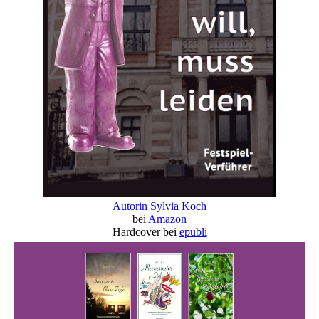
Autorin Sylvia Koch
bei
Amazon
Hardcover bei
epubli