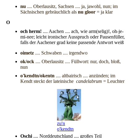
nu
.... Oberlausitz, Sachsen .... ja, jawohl, nun; im
Sächsischen gebräuchlich als
nu gloor
= ja klar
O
och herm!
.... Aachen .... ach, wie arm(selig)!, oh-je-
mi-nee; leicht ironischer Ausspruch oder Pausenfüller,
falls der Aachener grad keine passende Antwort weiß
oimetz
.... Schwaben .... irgendwo
ok/ock
.... Oberlausitz .... Füllwort: nur, doch, bloß,
nun
o'kendtn/okentn
.... altbairisch .... anzünden; im
Kendt steckt der lateinische
candelabrum
= Leuchter
zu'n
o'kendtn
Oschi
.... Norddeutschland .... großes Teil