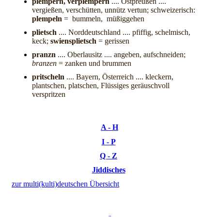
plempern, verplempern
.... Ostpreußen ....
vergießen, verschütten, unnütz vertun; schweizerisch:
plempeln
= bummeln, müßiggehen
plietsch
.... Norddeutschland .... pfiffig, schelmisch,
keck;
swiensplietsch
= gerissen
pranzn
.... Oberlausitz .... angeben, aufschneiden;
branzen
= zanken und brummen
pritscheln
.... Bayern, Österreich .... kleckern,
plantschen, platschen, Flüssiges geräuschvoll
verspritzen
A - H
I - P
Q - Z
Jiddisches
zur multi(kulti)deutschen Übersicht