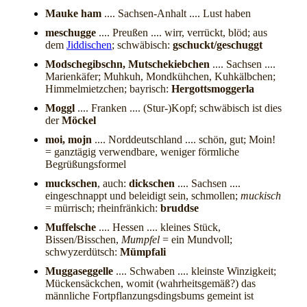
Mauke ham
.... Sachsen-Anhalt .... Lust haben
meschugge
.... Preußen .... wirr, verrückt, blöd; aus
dem
Jiddischen
; schwäbisch:
gschuckt/geschuggt
Modschegibschn, Mutschekiebchen
.... Sachsen ....
Marienkäfer; Muhkuh, Mondkühchen, Kuhkälbchen;
Himmelmietzchen; bayrisch:
Hergottsmoggerla
Moggl
.... Franken .... (Stur-)Kopf; schwäbisch ist dies
der
Möckel
moi, mojn
.... Norddeutschland .... schön, gut; Moin!
= ganztägig verwendbare, weniger förmliche
Begrüßungsformel
muckschen
, auch:
dickschen
.... Sachsen ....
eingeschnappt und beleidigt sein, schmollen;
muckisch
= mürrisch; rheinfränkich:
bruddse
Muffelsche
.... Hessen .... kleines Stück,
Bissen/Bisschen,
Mumpfel
= ein Mundvoll;
schwyzerdütsch:
Mümpfali
Muggaseggelle
.... Schwaben .... kleinste Winzigkeit;
Mückensäckchen, womit (wahrheitsgemäß?) das
männliche Fortpflanzungsdingsbums gemeint ist