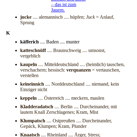
– das ist zum
Jauern.
jucke
.... alemannisch .... hüpfen;
Juck
= Anlauf,
Sprung
K
käfferich
.... Baden .... munter
katteschnüff
.... Braunschweig .... umsonst,
vergeblich
kaupeln
.... Mitteldeutschland .... (heimlich) tauschen,
verschachern; hessisch:
verquanzen
= vertauschen,
verstellen
keineinnich
.... Norddeutschland .... niemand, kein
Einziger nicht
keppeln
.... Österreich .... meckern, maulen
Kladderadatsch
.... Berlin .... Durcheinander, mit
lautem Knall Zerschlagenes; Kram, Mist
Klumpatsch
.... Ostpreußen .... Durcheinander,
Gepäck, Klumpen; Kram, Plunder
Knaatsch
.... Rheinland .... Ärger, Stress;