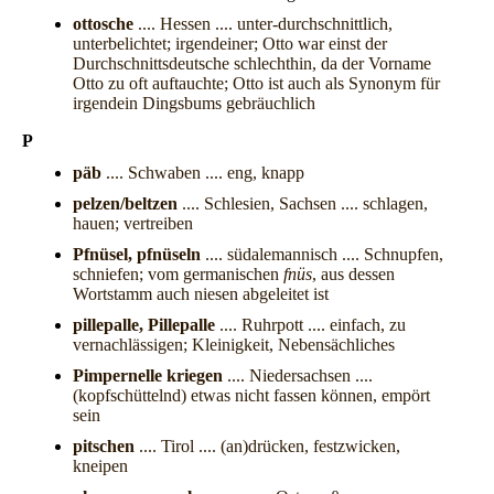
ottosche
.... Hessen .... unter-durchschnittlich,
unterbelichtet; irgendeiner; Otto war einst der
Durchschnittsdeutsche schlechthin, da der Vorname
Otto zu oft auftauchte; Otto ist auch als Synonym für
irgendein Dingsbums gebräuchlich
P
päb
.... Schwaben .... eng, knapp
pelzen/beltzen
.... Schlesien, Sachsen .... schlagen,
hauen; vertreiben
Pfnüsel, pfnüseln
.... südalemannisch .... Schnupfen,
schniefen; vom germanischen
fnüs
, aus dessen
Wortstamm auch niesen abgeleitet ist
pillepalle, Pillepalle
.... Ruhrpott .... einfach, zu
vernachlässigen; Kleinigkeit, Nebensächliches
Pimpernelle kriegen
.... Niedersachsen ....
(kopfschüttelnd) etwas nicht fassen können, empört
sein
pitschen
.... Tirol .... (an)drücken, festzwicken,
kneipen