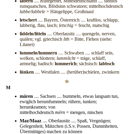
labern
.... Ruhrgebiet, Mitteldeutschland .... sinnlos
rumquatschen, Blödsinn schwatzen; mittelhochdeutsch
labbe/labbele
= Hängelippe, Großmaul
letschert
.... Bayern, Österreich .... kraftlos, schlapp,
labberig, flau, lasch;
letschig
= feucht, matschig
liddeln/litteln
.... Oberlausitz .... quengeln, nerven,
quälen; vgl. griechisch
lith
= Bitte, Flehen (siehe:
Litanei)
lummeln/lummern
.... Schwaben .... schlaff sein,
welken, schlottern;
lummlicht
= träge, schlaff,
armselig; badisch:
lummerich
; sächsisch:
labbsch
lünken
.... Westfalen .... (herüber)schielen, zwinkern
M
mären
.... Sachsen .... bummeln, etwas langsam tun,
ewiglich herumfummeln; rühren, tunken;
herumkramen; von
mittelhochdeutsch
mërn
= mengen, mischen
Maz/Maaz
.... Oberlausitz .... Spaß, Vergnügen;
Gelegenheit, Mätzchen (i.S.v. Possen, Dummheiten,
Übermütiges) machen zu können