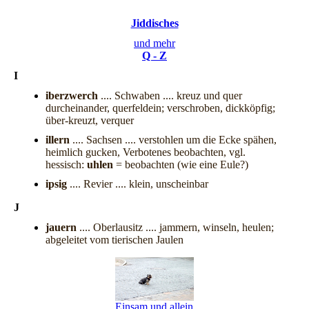
Jiddisches
und mehr
Q - Z
I
iberzwerch
.... Schwaben .... kreuz und quer
durcheinander, querfeldein; verschroben, dickköpfig;
über-kreuzt, verquer
illern
.... Sachsen .... verstohlen um die Ecke spähen,
heimlich gucken, Verbotenes beobachten, vgl.
hessisch:
uhlen
= beobachten (wie eine Eule?)
ipsig
.... Revier .... klein, unscheinbar
J
jauern
.... Oberlausitz .... jammern, winseln, heulen;
abgeleitet vom tierischen Jaulen
Einsam und allein