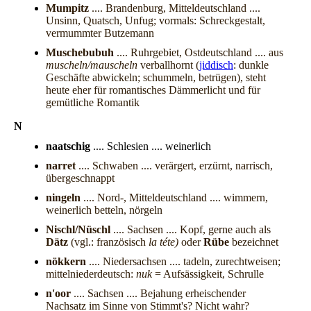
Mumpitz
.... Brandenburg, Mitteldeutschland ....
Unsinn, Quatsch, Unfug; vormals: Schreckgestalt,
vermummter Butzemann
Muschebubuh
.... Ruhrgebiet, Ostdeutschland .... aus
muscheln/mauscheln
verballhornt (
jiddisch
: dunkle
Geschäfte abwickeln; schummeln, betrügen), steht
heute eher für romantisches Dämmerlicht und für
gemütliche Romantik
N
naatschig
.... Schlesien .... weinerlich
narret
.... Schwaben .... verärgert, erzürnt, narrisch,
übergeschnappt
ningeln
.... Nord-, Mitteldeutschland .... wimmern,
weinerlich betteln, nörgeln
Nischl/Nüschl
.... Sachsen .... Kopf, gerne auch als
Dätz
(vgl.: französisch
la téte)
oder
Rübe
bezeichnet
nökkern
.... Niedersachsen .... tadeln, zurechtweisen;
mittelniederdeutsch:
nuk
= Aufsässigkeit, Schrulle
n'oor
.... Sachsen .... Bejahung erheischender
Nachsatz im Sinne von Stimmt's? Nicht wahr?