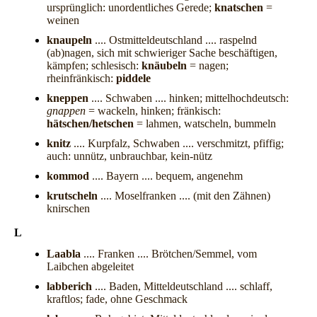
ursprünglich: unordentliches Gerede;
knatschen
=
weinen
knaupeln
.... Ostmitteldeutschland .... raspelnd
(ab)nagen, sich mit schwieriger Sache beschäftigen,
kämpfen; schlesisch:
knäubeln
= nagen;
rheinfränkisch:
piddele
kneppen
.... Schwaben .... hinken; mittelhochdeutsch:
gnappen
= wackeln, hinken; fränkisch:
hätschen/hetschen
= lahmen, watscheln, bummeln
knitz
.... Kurpfalz, Schwaben .... verschmitzt, pfiffig;
auch: unnütz, unbrauchbar, kein-nütz
kommod
.... Bayern .... bequem, angenehm
krutscheln
.... Moselfranken .... (mit den Zähnen)
knirschen
L
Laabla
.... Franken .... Brötchen/Semmel, vom
Laibchen abgeleitet
labberich
.... Baden, Mitteldeutschland .... schlaff,
kraftlos; fade, ohne Geschmack