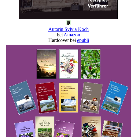
Autorin Sylvia Koch
bei
Amazon
Hardcover bei
epubli