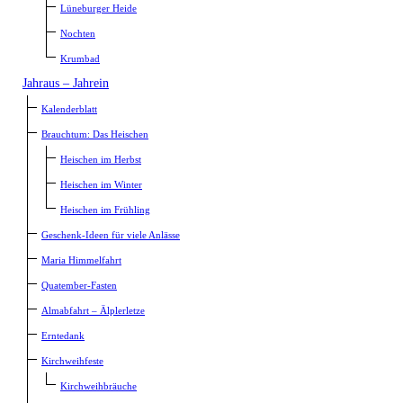
Lüneburger Heide
Nochten
Krumbad
Jahraus – Jahrein
Kalenderblatt
Brauchtum: Das Heischen
Heischen im Herbst
Heischen im Winter
Heischen im Frühling
Geschenk-Ideen für viele Anlässe
Maria Himmelfahrt
Quatember-Fasten
Almabfahrt – Älplerletze
Erntedank
Kirchweihfeste
Kirchweihbräuche