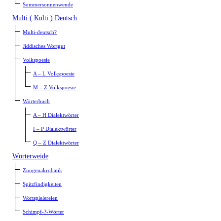
Sommersonnenwende
Multi ( Kulti ) Deutsch
Multi-deutsch?
Jiddisches Wortgut
Volkspoesie
A – L Volkspoesie
M – Z Volkspoesie
Wörterbuch
A – H Dialektwörter
I – P Dialektwörter
Q – Z Dialektwörter
Wörterweide
Zungenakrobatik
Spitzfindigkeiten
Wortspielereien
Schimpf-?-Wörter