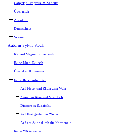
Copyright-Impressum-Kontakt
Über mich
About me
Datenschutz
Sitemap
Autorin Sylvia Koch
Richard Wagner in Bayreuth
Reihe Multi-Deutsch
Über das Uhuversum
Reihe Reisevorbereiter
Auf Mosel und Rhein zum Wein
Zwischen Ätna und Stromboli
Diesseits in Südafrika
Auf Hurtigruten im Winter
Auf der Seine durch die Normandie
Reihe Wörterweide