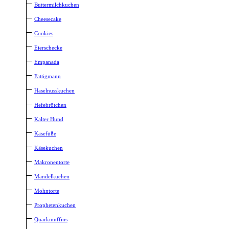
Buttermilchkuchen
Cheesecake
Cookies
Eierschecke
Empanada
Fattigmann
Haselnusskuchen
Hefebrötchen
Kalter Hund
Käsefüße
Käsekuchen
Makronentorte
Mandelkuchen
Mohntorte
Prophetenkuchen
Quarkmuffins