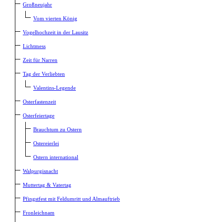
Großneujahr
Vom vierten König
Vogelhochzeit in der Lausitz
Lichtmess
Zeit für Narren
Tag der Verliebten
Valentins-Legende
Osterfastenzeit
Osterfeiertage
Brauchtum zu Ostern
Ostereierlei
Ostern international
Walpurgisnacht
Muttertag & Vatertag
Pfingstfest mit Feldumritt und Almauftrieb
Fronleichnam