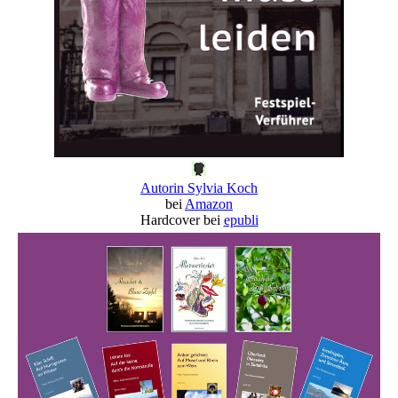
Autorin Sylvia Koch
bei
Amazon
Hardcover bei
epubli