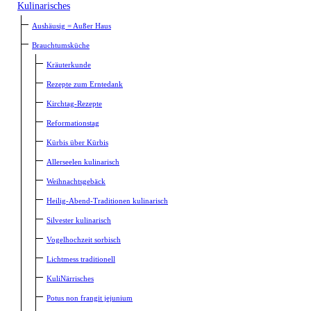
Kulinarisches
Aushäusig = Außer Haus
Brauchtumsküche
Kräuterkunde
Rezepte zum Erntedank
Kirchtag-Rezepte
Reformationstag
Kürbis über Kürbis
Allerseelen kulinarisch
Weihnachtsgebäck
Heilig-Abend-Traditionen kulinarisch
Silvester kulinarisch
Vogelhochzeit sorbisch
Lichtmess traditionell
KuliNärrisches
Potus non frangit jejunium