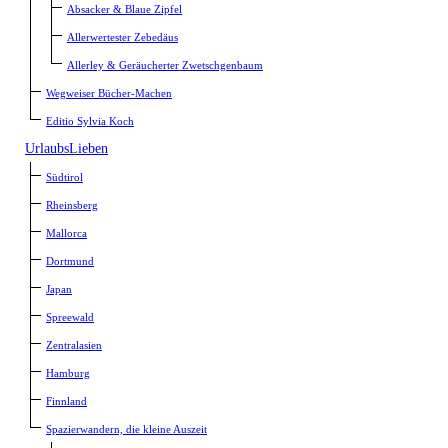
Absacker & Blaue Zipfel
Allerwertester Zebedäus
Allerley & Geräucherter Zwetschgenbaum
Wegweiser Bücher-Machen
Editio Sylvia Koch
UrlaubsLieben
Südtirol
Rheinsberg
Mallorca
Dortmund
Japan
Spreewald
Zentralasien
Hamburg
Finnland
Spazierwandern, die kleine Auszeit