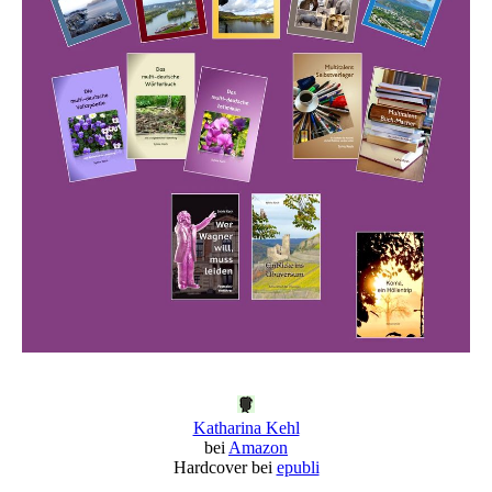
Katharina Kehl
bei
Amazon
Hardcover bei
epubli