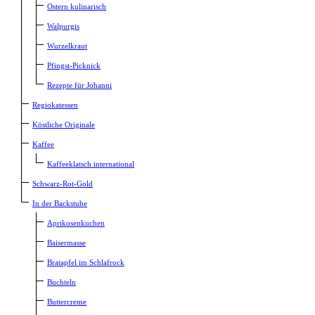
Ostern kulinarisch
Walpurgis
Wurzelkraut
Pfingst-Picknick
Rezepte für Johanni
Regiokatessen
Köstliche Originale
Kaffee
Kaffeeklatsch international
Schwarz-Rot-Gold
In der Backstube
Aprikosenkuchen
Baisermasse
Bratapfel im Schlafrock
Buchteln
Buttercreme