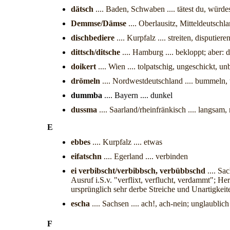
dätsch
.... Baden, Schwaben .... tätest du, würdes
Demmse/Dämse
.... Oberlausitz, Mitteldeutsch
dischbediere
.... Kurpfalz .... streiten, disputiere
dittsch/ditsche
.... Hamburg .... bekloppt; aber:
doikert
.... Wien .... tolpatschig, ungeschickt, u
drömeln
.... Nordwestdeutschland .... bummeln, 
dummba
.... Bayern .... dunkel
dussma
.... Saarland/rheinfränkisch .... langsam,
E
ebbes
.... Kurpfalz .... etwas
eifatschn
.... Egerland .... verbinden
ei verbibscht/verbibbsch, verbübbschd
.... Sa
Ausruf i.S.v. "verflixt, verflucht, verdammt"; H
ursprünglich sehr derbe Streiche und Unartigkeit
escha
.... Sachsen .... ach!, ach-nein; unglaublich
F