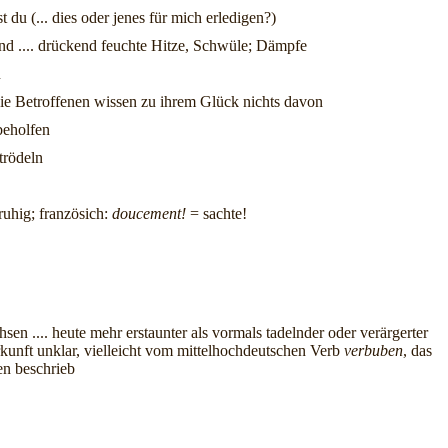
t du (... dies oder jenes für mich erledigen?)
land .... drückend feuchte Hitze, Schwüle; Dämpfe
n
 die Betroffenen wissen zu ihrem Glück nichts davon
nbeholfen
trödeln
 ruhig; französich:
doucement!
= sachte!
chsen .... heute mehr erstaunter als vormals tadelnder oder verärgerter
erkunft unklar, vielleicht vom mittelhochdeutschen Verb
verbuben
, das
en beschrieb