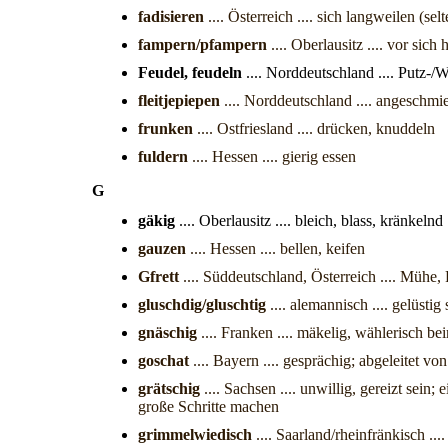
fadisieren
.... Österreich .... sich langweilen (se
fampern/pfampern
.... Oberlausitz .... vor si
Feudel, feudeln
.... Norddeutschland .... Putz-
fleitjepiepen
.... Norddeutschland .... angeschmie
frunken
.... Ostfriesland .... drücken, knuddeln
fuldern
.... Hessen .... gierig essen
G
gäkig
.... Oberlausitz .... bleich, blass, kränkelnd
gauzen
.... Hessen .... bellen, keifen
Gfrett
.... Süddeutschland, Österreich .... Mühe,
gluschdig/gluschtig
.... alemannisch .... gelüsti
gnäschig
.... Franken .... mäkelig, wählerisch b
goschat
.... Bayern .... gesprächig; abgeleitet 
grätschig
.... Sachsen .... unwillig, gereizt sein
große Schritte machen
grimmelwiedisch
.... Saarland/rheinfränkisch ..