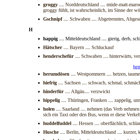
groggy
.... Norddeutschland .... müde-matt-maro
groggy fühlt, ist wahrscheinlich, im Sinne der w
Gschnipf
.... Schwaben .... Abgetrenntes, Abges
H
happig
.... Mitteldeutschland .... gierig, derb, sc
Hätscher
.... Bayern .... Schluckauf
henderschefür
.... Schwaben .... hinterwärts, v
hen
herumdösen
.... Westpommern .... hetzen, taume
hiefrig
.... Sachsen .... schwach, schmal, schmächt
hinderfür
.... Allgäu.... verzwickt
hippelig
.... Thüringen, Franken .... zappelig, un
holen
.... Saarland .... nehmen (das Verb nehmen
sich ein Taxi oder den Bus, wenn er diese Verkehr
huddelfuddel
.... Hessen .... oberflächlich, schla
Husche
.... Berlin, Mitteldeutschland .... kurzer