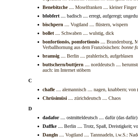
Benebitzche
.... Moselfranken .... kleiner Finger
bfobfert
.... badisch .... erregt, aufgeregt; unged
bischpern
.... Vogtland .... flüstern, wispern
bollet
.... Schwaben .... wulstig, dick
bonfortionös, pomfortionös
.... Brandenburg, M
Verballhornung aus dem Französischen:
bonne f
bramsig
.... Berlin .... prahlerisch, aufgeblasen
buttschern/buttjern
.... norddeutsch .... herums
auch: im Internet stöbern
C
chafle
.... alemannisch .... nagen, knabbern; von
Chrüsimüsi
.... zürichdeutsch .... Chaos
D
dadafor
.... ostmitteldeutsch .... dafür (das dafür)
Daffke
.... Berlin .... Trotz, Spaß, Dreistigkeit; 
Dangln
.... Vogtland .... Tannnadeln, i.w.S.: N