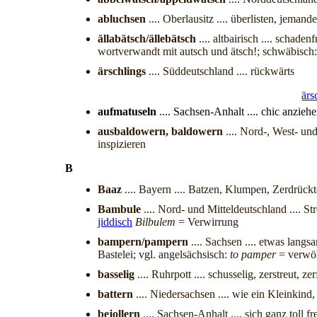
abluchsen
.... Oberlausitz .... überlisten, jema
ällabätsch/ällebätsch
.... altbairisch .... scha
wortverwandt mit autsch und ätsch!; schwäbisch:
ärschlings
.... Süddeutschland .... rückwärts
ärs
aufmatuseln
.... Sachsen-Anhalt .... chic anzieh
ausbaldowern, baldowern
.... Nord-, West- und
inspizieren
B
Baaz
.... Bayern .... Batzen, Klumpen, Zerdrüc
Bambule
.... Nord- und Mitteldeutschland .... S
jiddisch
Bilbulem
= Verwirrung
bampern/pampern
.... Sachsen .... etwas langs
Bastelei; vgl. angelsächsisch:
to pamper
= verwöh
basselig
.... Ruhrpott .... schusselig, zerstreut, ze
battern
.... Niedersachsen .... wie ein Kleinkind
bejollern
.... Sachsen-Anhalt .... sich ganz toll f