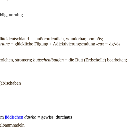
uldig, unruhig
itteldeutschland .... außerordentlich, wunderbar, pompös;
ortune
= glückliche Fügung + Adjektivierungsendung
-eux
= -ig/-ös
trolchen, stromern;
buttschen/buttjen
= die Butt (Erdscholle) bearbeiten;
 (ab)schaben
vom
jiddischen
dawko
= gewiss, durchaus
adelbaumnadeln