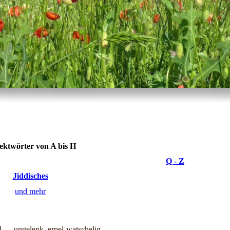
ektwörter von A bis H
Q - Z
Jiddisches
und mehr
 .... ungelenk, erpel-watschelig