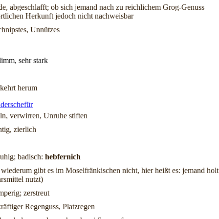
de, abgeschlafft; ob sich jemand nach zu reichlichem Grog-Genuss
örtlichen Herkunft jedoch nicht nachweisbar
chnipstes, Unnützes
hlimm, sehr stark
erkehrt herum
derschefür
ln, verwirren, Unruhe stiften
ig, zierlich
ruhig; badisch:
hebfernich
 wiederum gibt es im Moselfränkischen nicht, hier heißt es: jemand holt
smittel nutzt)
mperig; zerstreut
, kräftiger Regenguss, Platzregen