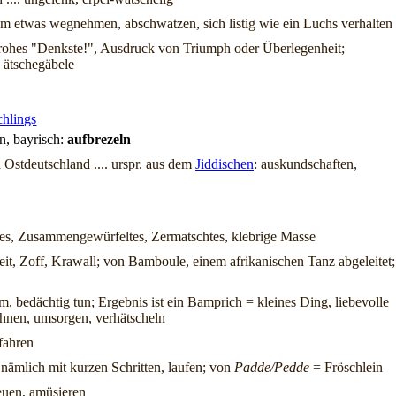
ndem etwas wegnehmen, abschwatzen, sich listig wie ein Luchs verhalten
denfrohes "Denkste!", Ausdruck von Triumph oder Überlegenheit;
 ätschegäbele
chlings
en, bayrisch:
aufbrezeln
 Ostdeutschland .... urspr. aus dem
Jiddischen
: auskundschaften,
ktes, Zusammengewürfeltes, Zermatschtes, klebrige Masse
treit, Zoff, Krawall; von Bamboule, einem afrikanischen Tanz abgeleitet;
am, bedächtig tun; Ergebnis ist ein Bamprich = kleines Ding, liebevolle
nen, umsorgen, verhätscheln
rfahren
, nämlich mit kurzen Schritten, laufen; von
Padde/Pedde
= Fröschlein
reuen, amüsieren