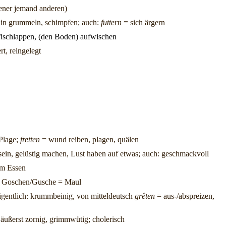
ltener jemand anderen)
ch hin grummeln, schimpfen; auch:
futtern
= sich ärgern
/Wischlappen, (den Boden) aufwischen
rt, reingelegt
 Plage;
fretten
= wund reiben, plagen, quälen
g sein, gelüstig machen, Lust haben auf etwas; auch: geschmackvoll
eim Essen
von Goschen/Gusche = Maul
; eigentlich: krummbeinig, von mitteldeutsch
grêten
= aus-/abspreizen,
.. äußerst zornig, grimmwütig; cholerisch