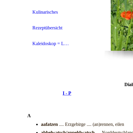
Kulinarisches
Rezeptübersicht
Kaleidoskop = Link-Tipps
Dial
I - P
A
aafatzen
.... Erzgebirge .... (an)rennen, eilen
abbelwatsch/appeldwatsch
.... Norddeutschland